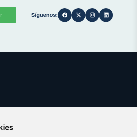
Síguenos:
r
kies