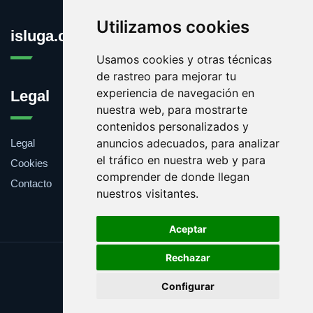
Utilizamos cookies
isluga.com
Usamos cookies y otras técnicas
de rastreo para mejorar tu
experiencia de navegación en
Legal
nuestra web, para mostrarte
contenidos personalizados y
anuncios adecuados, para analizar
Legal
el tráfico en nuestra web y para
Cookies
comprender de donde llegan
Contacto
nuestros visitantes.
Aceptar
Rechazar
Update cookies preferences
Configurar
Copyright © 2025 isluga.com