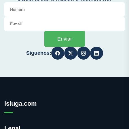
Enviar
Síguenos:
isluga.com
Legal